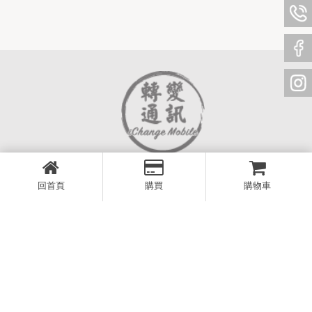
回首頁
購買
購物車
OUR INFO
06 302 3795
iChangeMobile1801@gmail.com
台南市永康區東橋五路516號1樓
週一至週五 15 - 22點
週六 17 - 22點，週日公休
SITEMAP