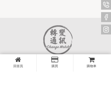
回首頁
購買
購物車
OUR INFO
06 302 3795
iChangeMobile1801@gmail.com
台南市永康區東橋五路516號1樓
週一至週五 15 - 22點
週六 17 - 22點，週日公休
SITEMAP