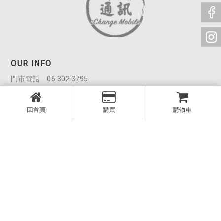
OUR INFO
06 302 3795
iChangeMobile1801@gmail.com
台南市永康區東橋五路516號1樓
回首頁
購買
購物車
週一至週五 15 - 22點
週六 17 - 22點，週日公休
SITEMAP
首頁
最新消息
購物須知
ESIM
實體網卡
購物商城
商品總覽
隱私權政策
服務條款
二手機估價