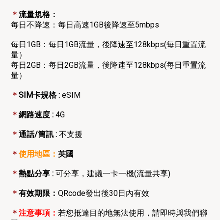
＊
流量規格：
每日不降速：每日高速1GB後降速至5mbps
每日1GB：每日1GB流量，
後降速至128kbps(每日重置流
量）
每日2GB：每日2GB流量，
後降速至128kbps(每日重置流
量）
＊
SIM卡規格 :
eSIM
＊
網路速度 :
4G
＊
通話/簡訊 :
不支援
＊
使用地區：
英國
＊
熱點分享 :
可分享，建議一卡一機(流量共享)
＊
有效期限：
QRcode發出後30日內有效
＊
注意事項：
若您抵達目的地無法使用，請即時與我們聯